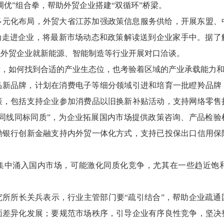
调优”组合拳，帮助外贸企业搭建“双循环”桥梁。
多元化布局，外贸大省江苏加强政策信息服务供给，开展东盟、中
活动走进企业，将最新市场动态和政策解读送到企业家手中。据了
织外贸企业就新能源、智能制造等行业开展对口洽谈。
后，如何找到合适的产业生态位，也考验着区域的产业承载能力
新品牌，计划在消费电子等细分领域引进和培育一批瞪羚品牌，
策，包括支持企业参加消费品以旧换新补贴活动，支持网络零售扩
品“同线同标同质”，为企业拓展国内市场提供政策咨询、产品检
励银行创新金融支持内外贸一体化方式，支持已投保出口信用保
集中涌入国内市场，可能激化同质化竞争，尤其在一些趋近饱
究所所长关兵表示，行业主管部门要“疏引结合”，帮助企业疏通
面差异化发展；要规范市场秩序，引导企业有序良性竞争，坚决