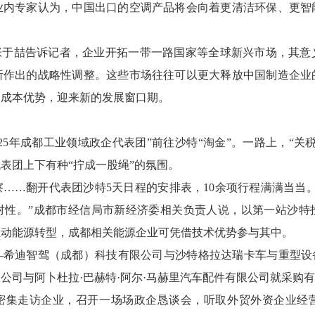
业内专家认为，中国出口的空调产品将会向着更清洁环保、更智
”张于喆告诉记者，企业开拓一带一路国家等全球新兴市场，其意
所作出的战略性调整。这些市场往往可以更大释放中国制造企业
和成本优势，迎来新的发展窗口期。
025年成都工业领域政企代表团”前往沙特“淘金”。一路上，“
表团上下有种“拧成一股绳”的氛围。
……翻开代表团沙特5天日程的安排表，10余项行程满满当当
对性。”成都市经信局市新经济委相关负责人说，以第一站沙特
推动能源转型，成都相关能源企业可凭借技术优势参与其中。
—希迪智驾（成都）科技有限公司与沙特格拉达瑞卡车与重型设备
公司与阿卜杜拉·巴赫特·阿尔·马赫里汽车配件有限公司就采购
密集走访企业，召开一场场政企恳谈会，听取外贸外资企业经