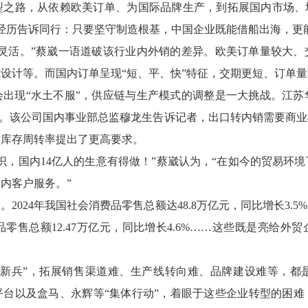
型之路，从依赖欧美订单、为国际品牌生产，到拓展国内市场、培
经历告诉同行：只要坚守制造根基，中国企业既能借船出海，更
重灵活。”蔡崴一语道破该行业内外销的差异。欧美订单量较大、
设计等。而国内订单呈现“短、平、快”特征，交期更短、订单量
会出现“水土不服”，供应链与生产模式的调整是一大挑战。江苏
国订单。该公司国内事业部总监穆龙生告诉记者，出口转内销需要商
对库存周转率提出了更高要求。
识，国内14亿人的生意有得做！”蔡崴认为，“在如今的贸易环
内客户服务。”
2024年我国社会消费品零售总额达48.8万亿元，同比增长3.
售总额12.47万亿元，同比增长4.6%……这些既是亮给外
“新兵”，拓展销售渠道难、生产线转向难、品牌建设难等，都
平台以及盒马、永辉等“集体行动”，着眼于这些企业转型的困难